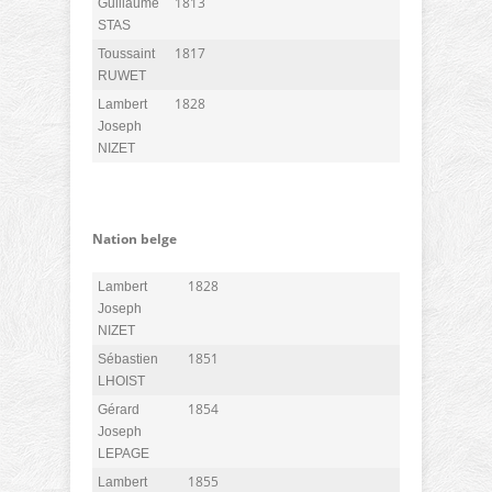
1813
Guillaume
STAS
1817
Toussaint
RUWET
1828
Lambert
Joseph
NIZET
Nation belge
1828
Lambert
Joseph
NIZET
1851
Sébastien
LHOIST
1854
Gérard
Joseph
LEPAGE
1855
Lambert