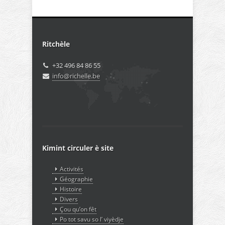
Ritchèle
+32 496 84 86 55
info@richelle.be
Kimint circuler è site
Activités
Géographie
Histoire
Divers
Çou qu’on fêt
Po tot savu so l’ viyèdje