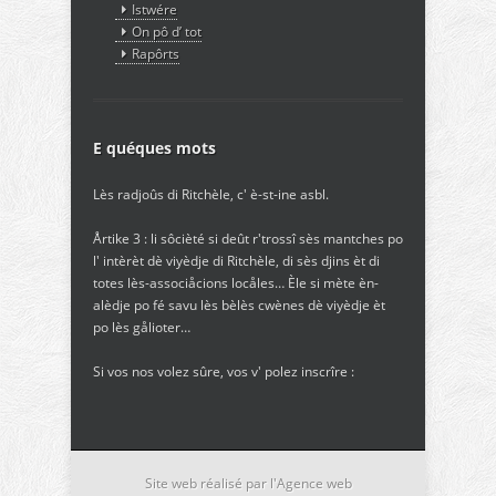
Istwére
On pô d’ tot
Rapôrts
E quéques mots
Lès radjoûs di Ritchèle, c' è-st-ine asbl.
Årtike 3 : li sôcièté si deût r'trossî sès mantches po
l' intèrèt dè viyèdje di Ritchèle, di sès djins èt di
totes lès-associåcions locåles… Èle si mète èn-
alèdje po fé savu lès bèlès cwènes dè viyèdje èt
po lès gålioter…
Si vos nos volez sûre, vos v' polez inscrîre :
Site web réalisé par l'Agence web