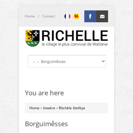
/
Home
Contact
Facebook
info@richelle.be
You are here
Home
»
Istwére
»
Ritchèle ôtefèye
Borguimêsses