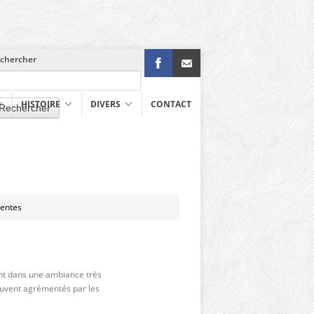
chercher
Facebook
info@richelle.be
HISTOIRE
DIVERS
CONTACT
Rechercher
nentes
ent dans une ambiance très
souvent agrémentés par les