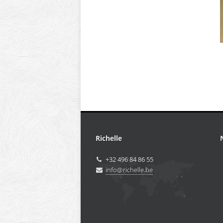
Richelle
+32 496 84 86 55
info@richelle.be