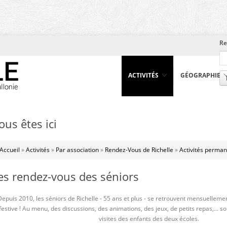
Re
ACTIVITÉS
GÉOGRAPHIE
ous êtes ici
Accueil
»
Activités
»
Par association
»
Rendez-Vous de Richelle
»
Activités perma
es rendez-vous des séniors
Depuis 2010, les séniors de Richelle - 55 ans et plus - se retrouvent mensuellem
festive ! Au menu, des discussions, des animations, des jeux, de petits repas,... 
visites des enfants des deux écoles.