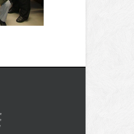
te
de
e