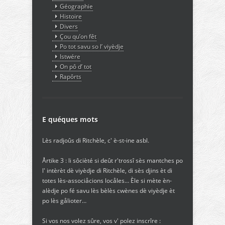
Géographie
Histoire
Divers
Çou qu’on fêt
Po tot savu so l’ viyèdje
Istwére
On pô d’ tot
Rapôrts
E quéques mots
Lès radjoûs di Ritchèle, c' è-st-ine asbl.
Årtike 3 : li sôcièté si deût r'trossî sès mantches po
l' intèrèt dè viyèdje di Ritchèle, di sès djins èt di
totes lès-associåcions locåles… Èle si mète èn-
alèdje po fé savu lès bèlès cwènes dè viyèdje èt
po lès gålioter…
Si vos nos volez sûre, vos v' polez inscrîre :