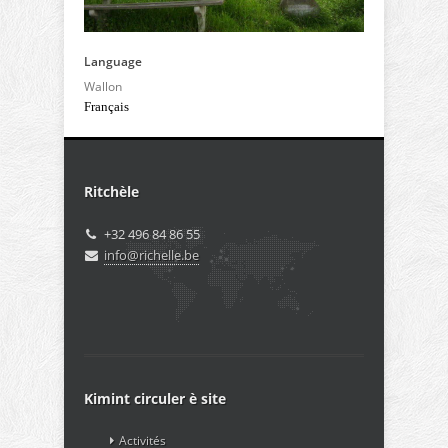
Language
Wallon
Français
Ritchèle
+32 496 84 86 55
info@richelle.be
Kimint circuler è site
Activités