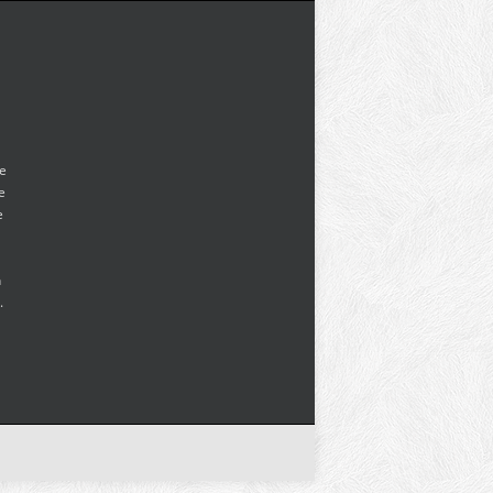
te
de
e
n
.