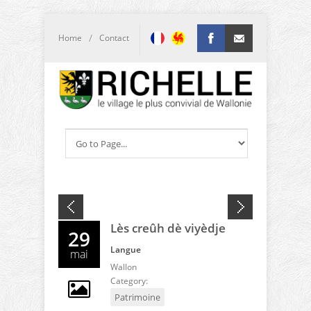
/
Home
Contact
Facebook
info@richelle.be
Lès creûh dè viyèdje
29
Langue
mai
Wallon
Category:
Patrimoine