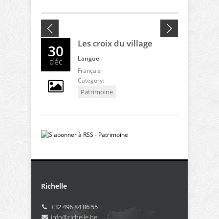
Les croix du village
30
Langue
déc
Français
Category:
Patrimoine
Richelle
+32 496 84 86 55
info@richelle.be